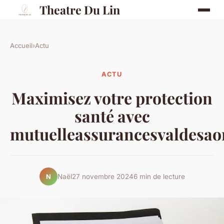
Theatre Du Lin
Accueil
›
Actu
ACTU
Maximisez votre protection
santé avec
mutuelleassurancesvaldesao
Naël
27 novembre 2024
6 min de lecture
N