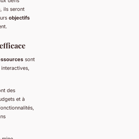
aux défis
 ils seront
eurs
objectifs
ent.
efficace
essources
sont
interactives,
ont des
budgets et à
onctionnalités,
ons
e mine