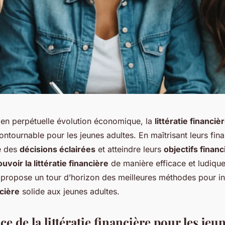
n perpétuelle évolution économique, la
littératie financiè
tournable pour les jeunes adultes. En maîtrisant leurs finan
e des
décisions éclairées
et atteindre leurs
objectifs financ
voir la littératie financière
de manière efficace et ludiqu
s propose un tour d’horizon des meilleures méthodes pour i
cière
solide aux jeunes adultes.
e de la littératie financière pour les jeu