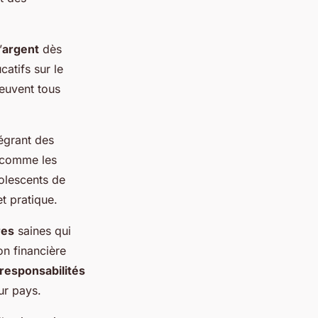
’
argent
dès
catifs sur le
uvent tous
égrant des
s comme les
olescents de
 pratique.
res
saines qui
on financière
responsabilités
ur pays.