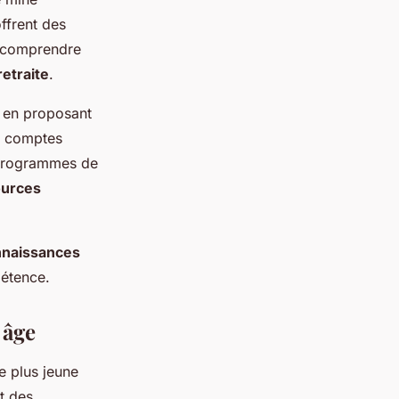
ffrent des
 à comprendre
retraite
.
t en proposant
s comptes
s programmes de
ources
naissances
pétence.
 âge
e plus jeune
t des