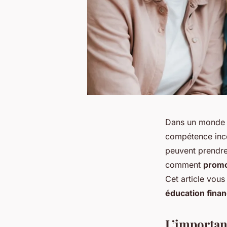
Dans un monde e
compétence incon
peuvent prendr
comment
promou
Cet article vou
éducation finan
L’importanc