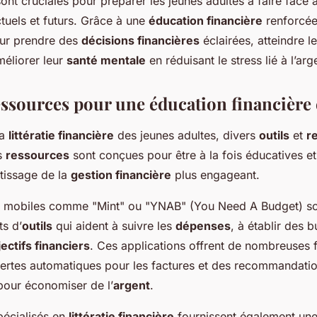
ont cruciales pour préparer les jeunes adultes à faire face 
uels et futurs. Grâce à une
éducation financière
renforcée,
ur prendre des
décisions financières
éclairées, atteindre l
méliorer leur
santé mentale
en réduisant le stress lié à l’arg
essources pour une éducation financière 
la
littératie financière
des jeunes adultes, divers
outils
et
r
s
ressources
sont conçues pour être à la fois éducatives et 
ntissage de la
gestion financière
plus engageant.
ns mobiles comme "Mint" ou "YNAB" (You Need A Budget) s
ts d’
outils
qui aident à suivre les
dépenses
, à établir des 
ectifs financiers
. Ces applications offrent de nombreuses f
alertes automatiques pour les factures et des recommandati
pour économiser de l’
argent
.
pécialisés en
littératie financière
fournissent également un