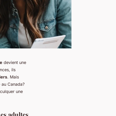
re
devient une
ces, ils
iers
. Mais
e au Canada?
nculquer une
nes adultes