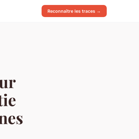
Reconnaître les traces →
ur
tie
unes