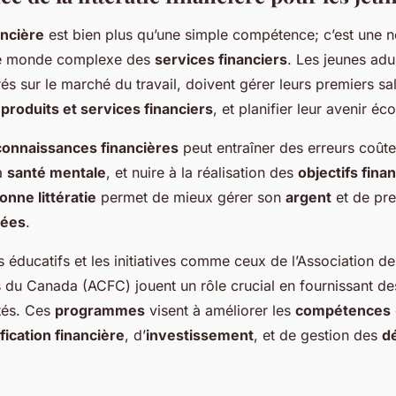
nancière
est bien plus qu’une simple compétence; c’est une n
le monde complexe des
services financiers
. Les jeunes adu
és sur le marché du travail, doivent gérer leurs premiers sal
s
produits et services financiers
, et planifier leur avenir é
connaissances financières
peut entraîner des erreurs coût
a
santé mentale
, et nuire à la réalisation des
objectifs fina
onne littératie
permet de mieux gérer son
argent
et de pr
rées
.
éducatifs et les initiatives comme ceux de l’Association de
u Canada (ACFC) jouent un rôle crucial en fournissant d
és. Ces
programmes
visent à améliorer les
compétences
ification financière
, d’
investissement
, et de gestion des
d