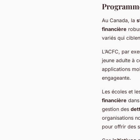
Programmes
Au Canada, la
s
financière
robus
variés qui cible
L’ACFC, par exe
jeune adulte à 
applications mob
engageante.
Les écoles et l
financière
dans 
gestion des
det
organisations n
pour offrir des 