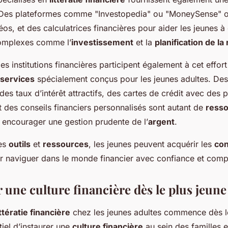
 Des plateformes comme "Investopedia" ou "MoneySense" o
déos, et des calculatrices financières pour aider les jeunes
omplexes comme l’
investissement
et la
planification de la 
es institutions financières participent également à cet effor
 services
spécialement conçus pour les jeunes adultes. De
des taux d’intérêt attractifs, des cartes de crédit avec de
 des conseils financiers personnalisés sont autant de
ress
 encourager une gestion prudente de l’
argent
.
es
outils
et
ressources
, les jeunes peuvent acquérir les
con
r naviguer dans le monde financier avec confiance et com
une culture financière dès le plus jeune
ittératie financière
chez les jeunes adultes commence dès l
tiel d’instaurer une
culture financière
au sein des familles e