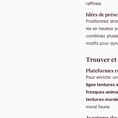
raffinée
.
Idées de prése
Positionnez stra
les en hauteur p
combinez plusie
motifs
pour dyna
Trouver et
Plateformes r
Pour enrichir vo
ligne tentures 
fresques anima
tentures mural
mural faune.
Avantages des