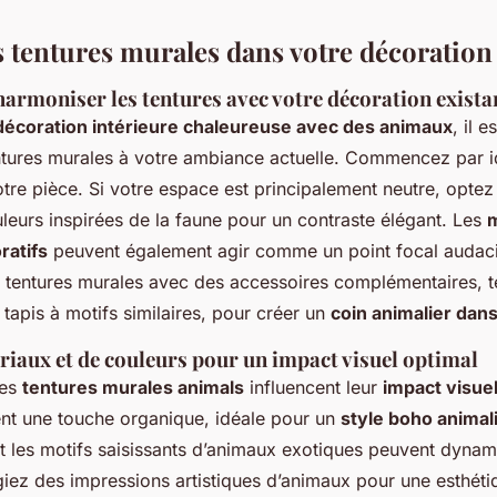
s tentures murales dans votre décoration
harmoniser les tentures avec votre décoration exista
décoration intérieure chaleureuse avec des animaux
, il e
entures murales à votre ambiance actuelle.
Commencez par ide
tre pièce
. Si votre espace est principalement neutre,
optez
leurs inspirées de la faune
pour un contraste élégant. Les
m
ratifs
peuvent également agir comme un point focal audac
tentures murales avec des accessoires complémentaires, t
tapis à motifs similaires, pour créer un
coin animalier dan
riaux et de couleurs pour un impact visuel optimal
des
tentures murales animals
influencent leur
impact visue
ent une touche organique, idéale pour un
style boho animal
et les motifs saisissants d’animaux exotiques peuvent dynam
égiez des impressions artistiques d’animaux pour une esthét