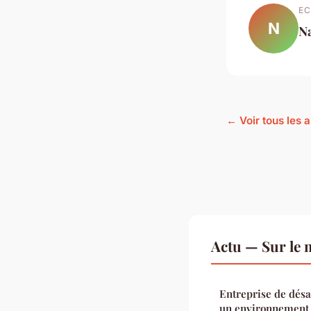
EC
N
N
← Voir tous les a
Actu — Sur le 
Entreprise de désa
un environnement 