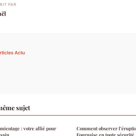
RIT PAR
aël
rticles Actu
même sujet
mientage : votre allié pour
Comment observer l’éruptio
sain
Fournaise en toute sécurité