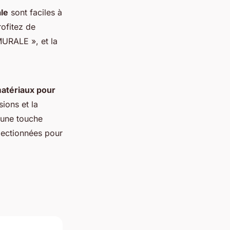
ale
sont faciles à
rofitez de
MURALE », et la
matériaux pour
ions et la
 une touche
électionnées pour