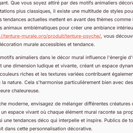
gant. Que vous soyez attiré par des motifs animaliers décor
ations plus classiques, il existe une multitude de styles po
es tendances actuelles mettent en avant des thèmes comme l
es animaux emblématiques pour créer une ambiance intérieu
://tenture-murale.org/produit/tenture-psyche/
, vous découv
décoration murale accessibles et tendance.
 motifs animaliers dans le décor mural influence l'énergie d
t une dimension ludique et vivante, créant un espace dyna
 couleurs riches et les textures variées contribuent égalemen
 la nature. Cela s'harmonise particulièrement bien avec de
ieure chaleureuse.
he moderne, envisagez de mélanger différentes créatures d
 un espace vivant où chaque élément mural raconte sa propr
 une tendances déco qui interpelle et inspire. Publics de t
ait dans cette personnalisation décorative.