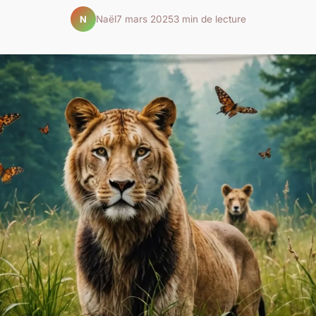
Naël
7 mars 2025
3 min de lecture
N