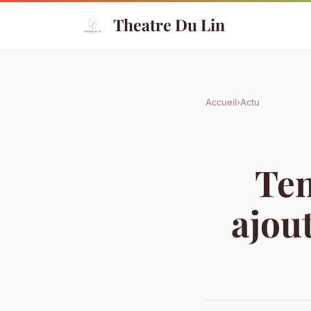
Theatre Du Lin
Accueil
›
Actu
Ten
ajou