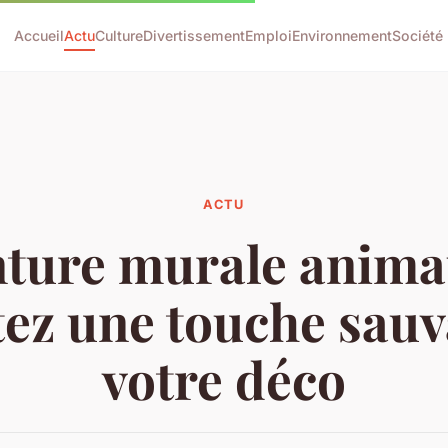
Accueil
Actu
Culture
Divertissement
Emploi
Environnement
Société
ACTU
ture murale anima
tez une touche sauv
votre déco