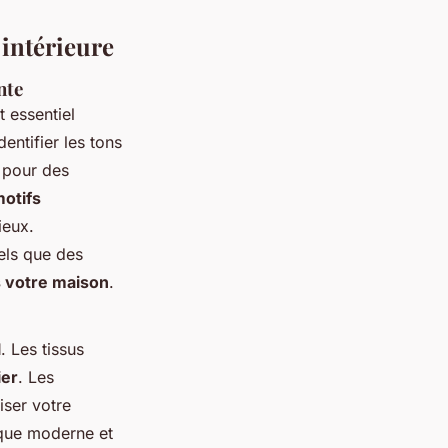
 intérieure
nte
st essentiel
ntifier les tons
 pour des
otifs
ieux.
els que des
s votre maison
.
l
. Les tissus
ier
. Les
iser votre
ique moderne et