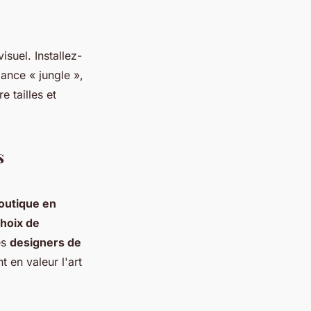
visuel
. Installez-
ance « jungle »,
e tailles et
s
outique en
hoix de
es
designers de
 en valeur l'art