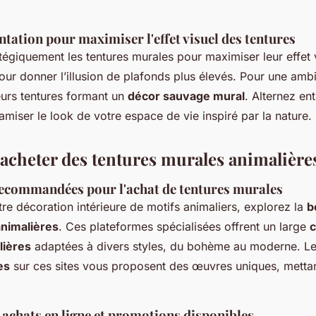
ntation pour maximiser l'effet visuel des tentures
tégiquement les tentures murales pour maximiser leur effet 
our donner l’illusion de plafonds plus élevés. Pour une ambi
urs tentures formant un
décor sauvage mural
.
Alternez entr
miser le look de votre espace de vie inspiré par la nature.
 acheter des tentures murales animalière
ecommandées pour l'achat de tentures murales
tre décoration intérieure de motifs animaliers, explorez la
b
animalières
. Ces plateformes spécialisées offrent un large
c
lières
adaptées à divers styles, du bohème au moderne. L
es
sur ces sites vous proposent des œuvres uniques, mettant
 achats en ligne et promotions disponibles