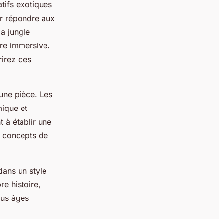
atifs exotiques
ur répondre aux
a jungle
re immersive.
rirez des
'une pièce. Les
mique et
t à établir une
s concepts de
ans un style
e histoire,
ous âges