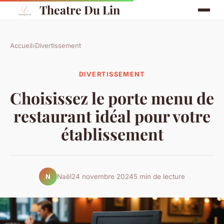
Theatre Du Lin
Accueil
›
Divertissement
DIVERTISSEMENT
Choisissez le porte menu de
restaurant idéal pour votre
établissement
Naël
24 novembre 2024
5 min de lecture
N