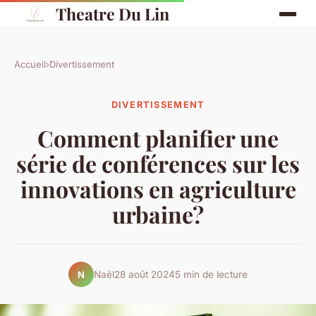
Theatre Du Lin
Accueil
›
Divertissement
DIVERTISSEMENT
Comment planifier une
série de conférences sur les
innovations en agriculture
urbaine?
Naël
28 août 2024
5 min de lecture
N