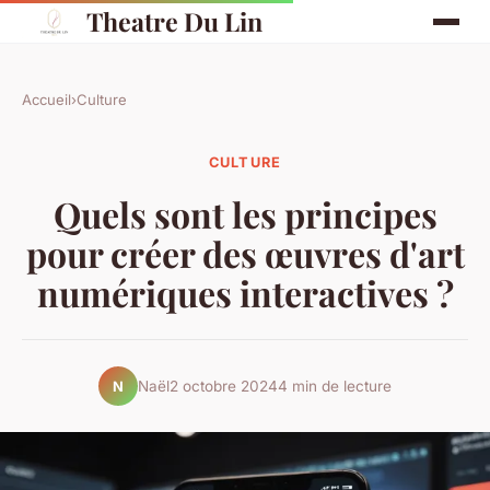
Theatre Du Lin
Accueil
›
Culture
CULTURE
Quels sont les principes
pour créer des œuvres d'art
numériques interactives ?
Naël
2 octobre 2024
4 min de lecture
N